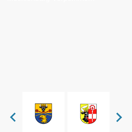
Neue Straße 11, 23992 Züsow
NOTARZTDIENSTE.DE übernimmt im Auftrag des
Eigenbetriebes Rettungsdienst Landkreis
Nordwestmecklenburg die notärztliche
Besetzung des NEF am Standort in Züsow.