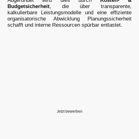
Abgerundet wird dies durch
Kosten- &
Budgetsicherheit
, die über transparente,
kalkulierbare Leistungsmodelle und eine effiziente
organisatorische Abwicklung Planungssicherheit
schafft und interne Ressourcen spürbar entlastet.
Teilst Du
unsere Leidenschaft
für
präklinischen Notfallmedizin?
Jetzt bewerben