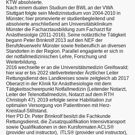
KTW absolvierte.
Nach einem dualen Studium der BWL an der VWA
Stuttgart folgte sein Medizinstudium von 2004-2010 in
Münster; hier promovierte er studienbegleitend und
absolvierte anschließend am Universitätsklinikum
Münster die Facharztausbildung zum Facharzt für
Anästhesiolgie (2011-2016). Seine notärztliche Tätigkeit
begann Peter Brinkrolf 2013 auf den NEF der
Berufsfeuerwehr Münster sowie freiberuflich an diversen
Standorten in der Region. Parallel engagierte er sich in
der notfallmedizinischen Lehre, Forschung und
Weiterbildung.
2016 wechselte er an die Universitätsmedizin Greifswald;
hier war er bis 2022 stellvertretender Ärztlicher Leiter
Rettungsdienst des Landkreises sowie zeitgleich ab 2017
Oberarzt in der Klinik für Anästhesiologie mit dem
Tätigkeitsschwerpunkt Notfallmedizin (Leitender Notarzt,
Leiter der Telenotfallmedizin, Notarzt auf dem RTH
Christoph 47). 2019 erfolgte seine Habilitation zur
optimalen Versorgung von PatientInnen mit Herz-
Kreislauf-Stillstand.
Herr PD Dr. Peter Brinkrolf besitzt die Fachkunde
Rettungsdienst, die Zusatzqualifikation Intensivtransport
sowie Qualifikationen in den Kursformaten ACLS®
(provider und instructor), ITLS® (provider und instructor),