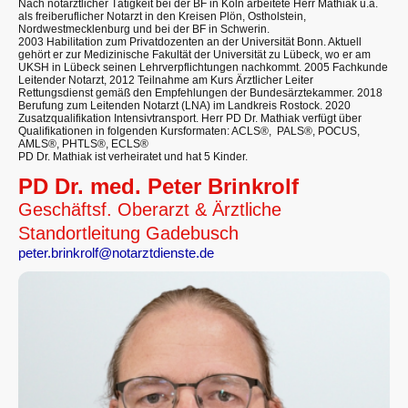
Nach notärztlicher Tätigkeit bei der BF in Köln arbeitete Herr Mathiak u.a.
als freiberuflicher Notarzt in den Kreisen Plön, Ostholstein,
Nordwestmecklenburg und bei der BF in Schwerin.
2003 Habilitation zum Privatdozenten an der Universität Bonn. Aktuell
gehört er zur Medizinische Fakultät der Universität zu Lübeck, wo er am
UKSH in Lübeck seinen Lehrverpflichtungen nachkommt. 2005 Fachkunde
Leitender Notarzt, 2012 Teilnahme am Kurs Ärztlicher Leiter
Rettungsdienst gemäß den Empfehlungen der Bundesärztekammer. 2018
Berufung zum Leitenden Notarzt (LNA) im Landkreis Rostock. 2020
Zusatzqualifikation Intensivtransport. Herr PD Dr. Mathiak verfügt über
Qualifikationen in folgenden Kursformaten: ACLS®, PALS®, POCUS,
AMLS®, PHTLS®, ECLS®
PD Dr. Mathiak ist verheiratet und hat 5 Kinder.
PD Dr. med. Peter Brinkrolf
Geschäftsf. Oberarzt & Ärztliche
Standortleitung Gadebusch
peter.brinkrolf@notarztdienste.de